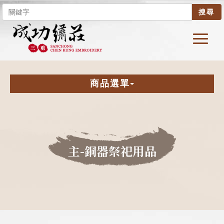
搜尋
商品選單
主-銅器祭祀用品