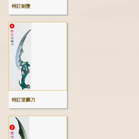
特訂劍墬
特訂逆麟刀