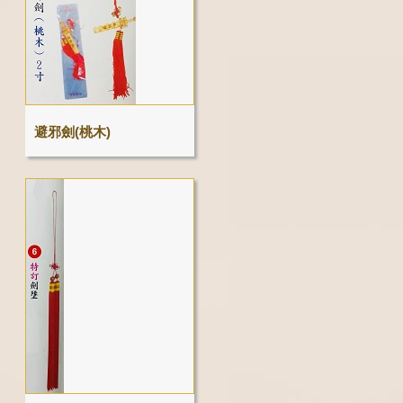
避邪劍(桃木)