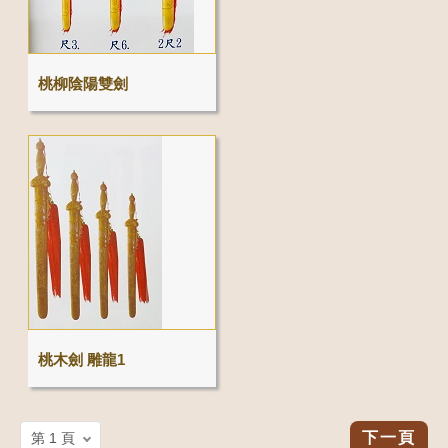
桃柳陰陽雙劍
桃木劍 雕龍1
下一頁