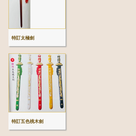
特訂太極劍
特訂五色桃木劍