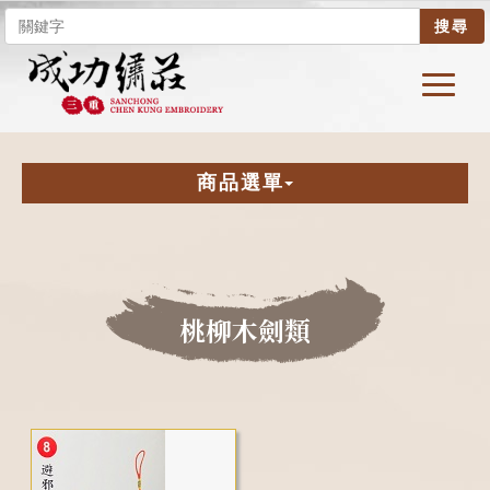
搜尋
商品選單
桃柳木劍類