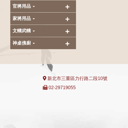
官將用品
家將用品
文轎武轎
神桌佛廚
新北市三重區力行路二段10號
02-29719055