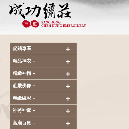
促銷專區
精品神衣
精緻神帽
莊嚴佛像
精緻繡彩
神將神童
宮廟百貨