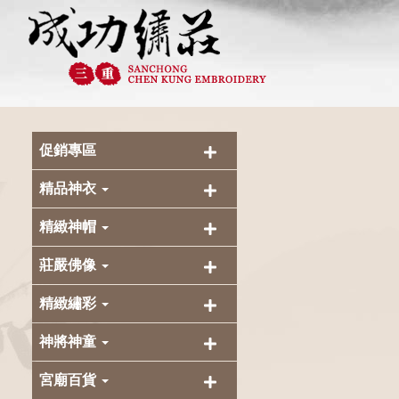
促銷專區
精品神衣
精緻神帽
莊嚴佛像
精緻繡彩
神將神童
宮廟百貨