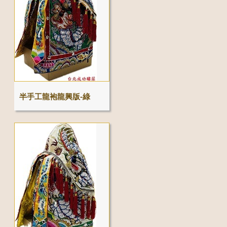
半手工龍袍龍興版-綠