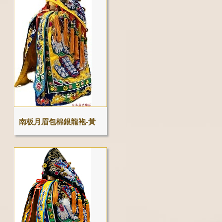
南板月眉包棉銀龍袍-黃