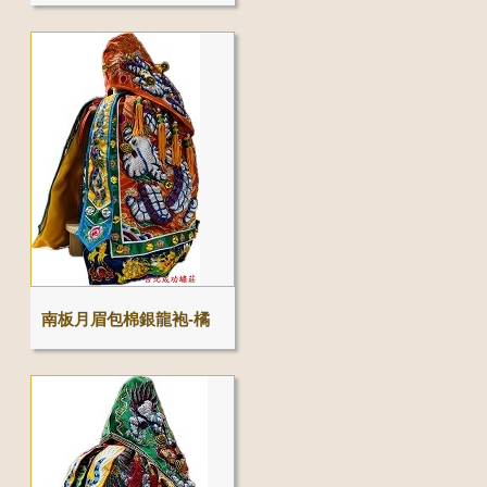
南板月眉包棉銀龍袍-橘