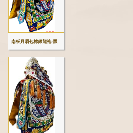
南板月眉包棉銀龍袍-黑