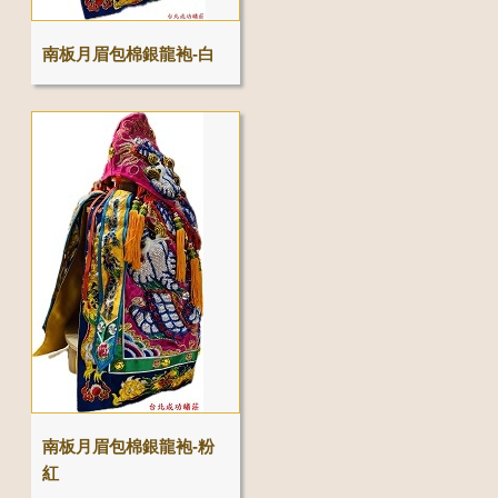
南板月眉包棉銀龍袍-白
南板月眉包棉銀龍袍-粉
紅