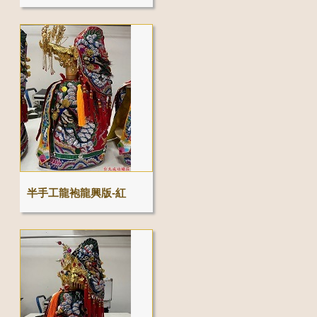
半手工龍袍龍興版-紅