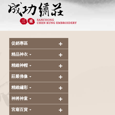
促銷專區
精品神衣
精緻神帽
莊嚴佛像
精緻繡彩
神將神童
宮廟百貨