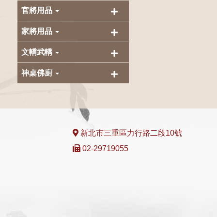
官將用品
家將用品
文轎武轎
神桌佛廚
新北市三重區力行路二段10號
02-29719055