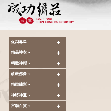
促銷專區
精品神衣
精緻神帽
莊嚴佛像
精緻繡彩
神將神童
宮廟百貨