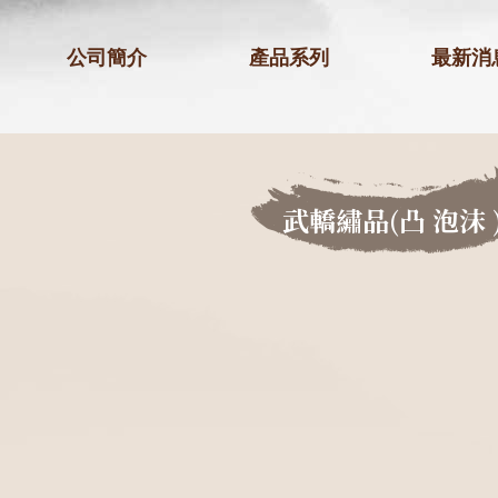
公司簡介
產品系列
最新消
武轎繡品(凸 泡沫 