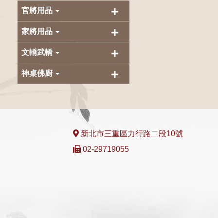
官將用品
家將用品
文轎武轎
神桌佛廚
新北市三重區力行路二段10號
02-29719055