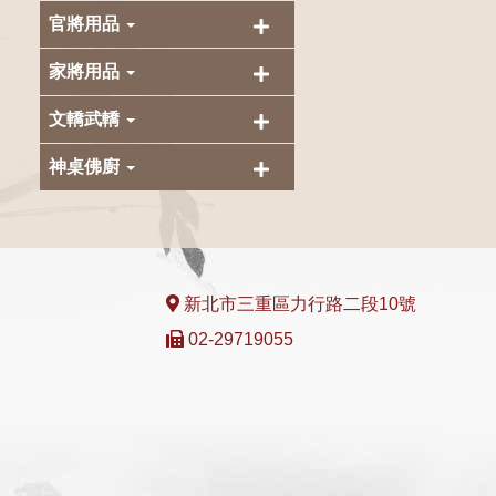
官將用品
家將用品
文轎武轎
神桌佛廚
新北市三重區力行路二段10號
02-29719055