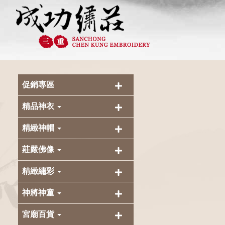
促銷專區
精品神衣
精緻神帽
莊嚴佛像
精緻繡彩
神將神童
宮廟百貨