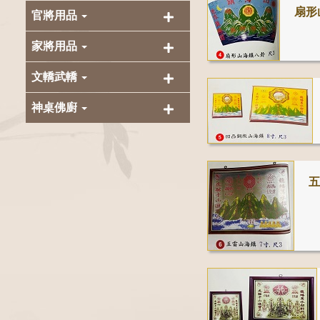
扇形
官將用品
家將用品
文轎武轎
神桌佛廚