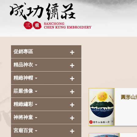
促銷專區
精品神衣
精緻神帽
莊嚴佛像
圓形山
精緻繡彩
神將神童
宮廟百貨